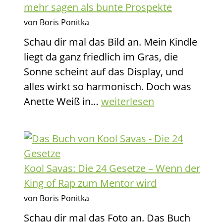
mehr sagen als bunte Prospekte
System
von Boris Ponitka
wird
Schau dir mal das Bild an. Mein Kindle
liegt da ganz friedlich im Gras, die
Sonne scheint auf das Display, und
alles wirkt so harmonisch. Doch was
Rente
Anette Weiß in…
weiterlesen
ohne
Roulette:
Wenn
Zahlen
Kool Savas: Die 24 Gesetze – Wenn der
mehr
King of Rap zum Mentor wird
sagen
von Boris Ponitka
als
Schau dir mal das Foto an. Das Buch
bunte