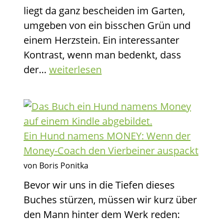
liegt da ganz bescheiden im Garten,
Prospekte
umgeben von ein bisschen Grün und
einem Herzstein. Ein interessanter
Kontrast, wenn man bedenkt, dass
Kool
der…
weiterlesen
Savas:
Die
24
Gesetze
Ein Hund namens MONEY: Wenn der
–
Money-Coach den Vierbeiner auspackt
Wenn
von Boris Ponitka
der
Bevor wir uns in die Tiefen dieses
King
Buches stürzen, müssen wir kurz über
of
den Mann hinter dem Werk reden:
Rap