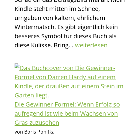
Bequemlichkeit
Kindle steht mitten im Schnee,
umgeben von kaltem, ehrlichem
Wintermatsch. Es gibt eigentlich kein
besseres Symbol für dieses Buch als
Bring
diese Kulisse. Bring…
weiterlesen
den
Müll
raus:
Wenn
der
Philosoph
Die Gewinner-Formel: Wenn Erfolg so
den
aufregend ist wie beim Wachsen von
Besen
Gras zuzusehen
schwingt
von Boris Ponitka
und