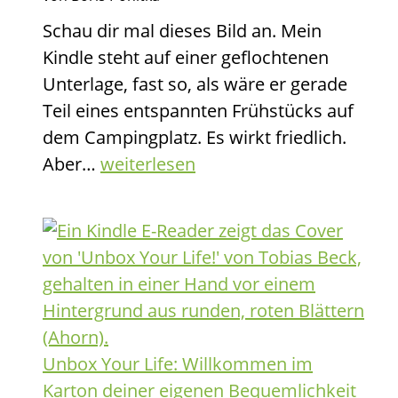
das
Schau dir mal dieses Bild an. Mein
grüne
Kindle steht auf einer geflochtenen
Gras
Unterlage, fast so, als wäre er gerade
zur
Teil eines entspannten Frühstücks auf
harten
dem Campingplatz. Es wirkt friedlich.
Realität
Mehr
Aber…
weiterlesen
wird
Zeit
zum
Leben:
Die
letzte
Währung,
die
Unbox Your Life: Willkommen im
wirklich
Karton deiner eigenen Bequemlichkeit