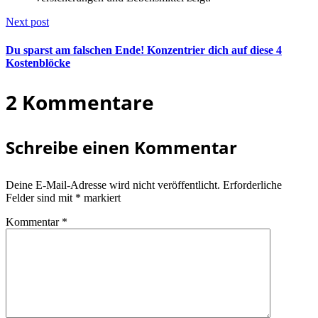
Wachsen
Next post
von
Du sparst am falschen Ende! Konzentrier dich auf diese 4
Gras
Kostenblöcke
zuzusehen
2 Kommentare
Schreibe einen Kommentar
Deine E-Mail-Adresse wird nicht veröffentlicht.
Erforderliche
Felder sind mit
*
markiert
Kommentar
*