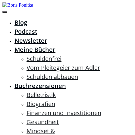
Zum
Inhalt
springen
Boris Ponitka
Experte für Finanzen, Mindset & persönliches
Blog
Wachstum
Podcast
Newsletter
Meine Bücher
Schuldenfrei
Vom Pleitegeier zum Adler
Schulden abbauen
Buchrezensionen
Belletristik
Biografien
Finanzen und Investitionen
Gesundheit
Mindset &