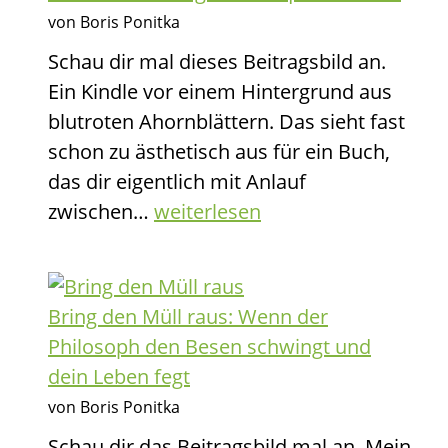
zählt
von Boris Ponitka
Schau dir mal dieses Beitragsbild an.
Ein Kindle vor einem Hintergrund aus
blutroten Ahornblättern. Das sieht fast
schon zu ästhetisch aus für ein Buch,
das dir eigentlich mit Anlauf
Unbox
zwischen…
weiterlesen
Your
Life:
Willkommen
Bring den Müll raus: Wenn der
im
Philosoph den Besen schwingt und
Karton
dein Leben fegt
deiner
von Boris Ponitka
eigenen
Schau dir das Beitragsbild mal an. Mein