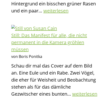
Hintergrund ein bisschen grüner Rasen
Dein
und ein paar…
weiterlesen
Gehirn
weiß
mehr
Still: Das Manifest für alle, die nicht
als
permanent in die Kamera gröhlen
du
müssen
denkst:
von Boris Ponitka
Wenn
Schau dir mal das Cover auf dem Bild
die
an. Eine Eule und ein Rabe. Zwei Vögel,
graue
die eher für Weisheit und Beobachtung
Masse
stehen als für das dämliche
zur
Still:
Gezwitscher eines bunten…
weiterlesen
Blackbox
Das
wird