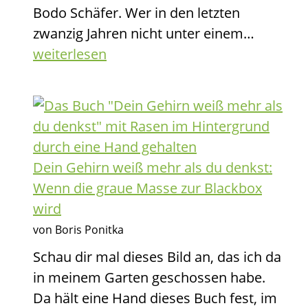
Bodo Schäfer. Wer in den letzten
zum
Ein
zwanzig Jahren nicht unter einem…
Mentor
Hund
weiterlesen
wird
namen
MONEY
Wenn
der
Money-
Dein Gehirn weiß mehr als du denkst:
Coach
Wenn die graue Masse zur Blackbox
den
wird
Vierbei
von Boris Ponitka
auspack
Schau dir mal dieses Bild an, das ich da
in meinem Garten geschossen habe.
Da hält eine Hand dieses Buch fest, im