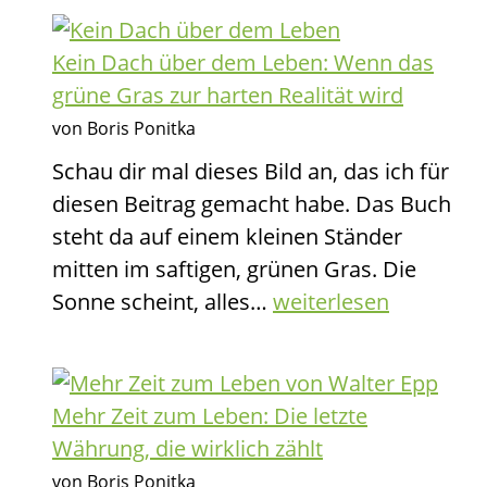
Manifest
für
Kein Dach über dem Leben: Wenn das
alle,
grüne Gras zur harten Realität wird
die
von Boris Ponitka
nicht
Schau dir mal dieses Bild an, das ich für
permanent
diesen Beitrag gemacht habe. Das Buch
in
steht da auf einem kleinen Ständer
die
mitten im saftigen, grünen Gras. Die
Kamera
Kein
Sonne scheint, alles…
weiterlesen
gröhlen
Dach
müssen
über
dem
Mehr Zeit zum Leben: Die letzte
Leben:
Währung, die wirklich zählt
Wenn
von Boris Ponitka