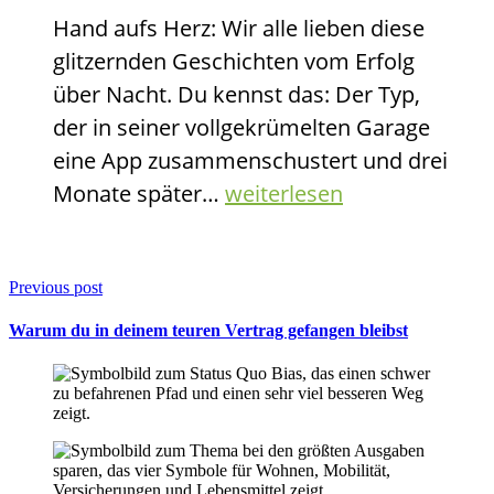
Hand aufs Herz: Wir alle lieben diese
dein
glitzernden Geschichten vom Erfolg
Leben
über Nacht. Du kennst das: Der Typ,
fegt
der in seiner vollgekrümelten Garage
eine App zusammenschustert und drei
Die
Monate später…
weiterlesen
Gewinner-
Formel:
Wenn
Previous post
Erfolg
Warum du in deinem teuren Vertrag gefangen bleibst
so
aufregend
ist
wie
beim