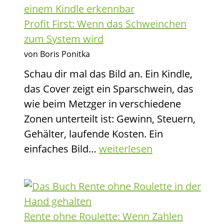
Fuc
den
Profit First: Wenn das Schweinchen
Kids
zum System wird
das
von Boris Ponitka
Gel
Schau dir mal das Bild an. Ein Kindle,
erkl
das Cover zeigt ein Sparschwein, das
wie beim Metzger in verschiedene
Zonen unterteilt ist: Gewinn, Steuern,
Gehälter, laufende Kosten. Ein
Profit
einfaches Bild…
weiterlesen
First:
Wenn
das
Schweinchen
Rente ohne Roulette: Wenn Zahlen
zum