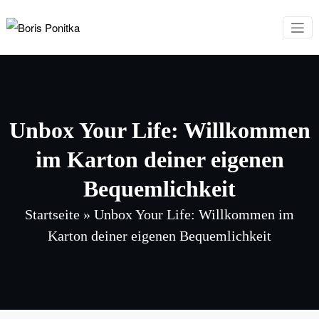
Zum
Inhalt
Boris Ponitka
Experte für Finanzen,
springen
Mindset & persönliches
Wachstum
Unbox Your Life: Willkommen
im Karton deiner eigenen
Bequemlichkeit
Startseite
»
Unbox Your Life: Willkommen im
Karton deiner eigenen Bequemlichkeit