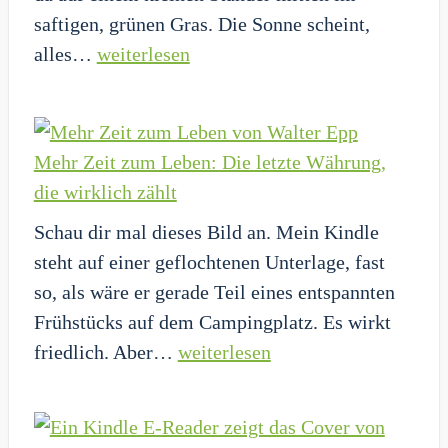
saftigen, grünen Gras. Die Sonne scheint,
die
Kein
alles…
weiterlesen
Kamera
Dach
gröhlen
über
müssen
dem
Mehr Zeit zum Leben: Die letzte Währung,
Leben:
die wirklich zählt
Wenn
Schau dir mal dieses Bild an. Mein Kindle
das
steht auf einer geflochtenen Unterlage, fast
grüne
so, als wäre er gerade Teil eines entspannten
Gras
Frühstücks auf dem Campingplatz. Es wirkt
zur
Mehr
friedlich. Aber…
weiterlesen
harten
Zeit
Realität
zum
wird
Leben: