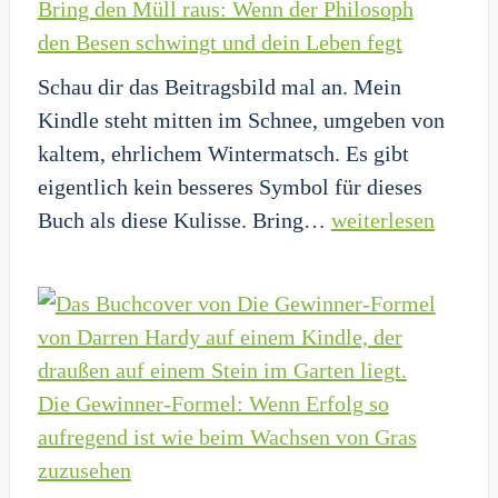
Bring den Müll raus: Wenn der Philosoph
Karton
den Besen schwingt und dein Leben fegt
deiner
Schau dir das Beitragsbild mal an. Mein
eigenen
Kindle steht mitten im Schnee, umgeben von
Bequemlichkeit
kaltem, ehrlichem Wintermatsch. Es gibt
eigentlich kein besseres Symbol für dieses
Bring
Buch als diese Kulisse. Bring…
weiterlesen
den
Müll
raus:
Wenn
der
Die Gewinner-Formel: Wenn Erfolg so
Philosoph
aufregend ist wie beim Wachsen von Gras
den
zuzusehen
Besen