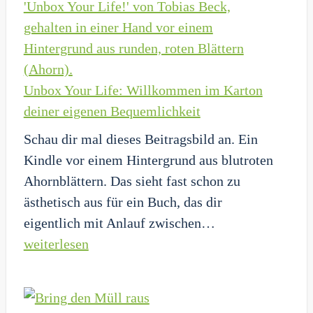
Die
letzte
Währung,
die
Unbox Your Life: Willkommen im Karton
wirklich
deiner eigenen Bequemlichkeit
zählt
Schau dir mal dieses Beitragsbild an. Ein
Kindle vor einem Hintergrund aus blutroten
Ahornblättern. Das sieht fast schon zu
ästhetisch aus für ein Buch, das dir
Unbox
eigentlich mit Anlauf zwischen…
Your
weiterlesen
Life:
Willkommen
im