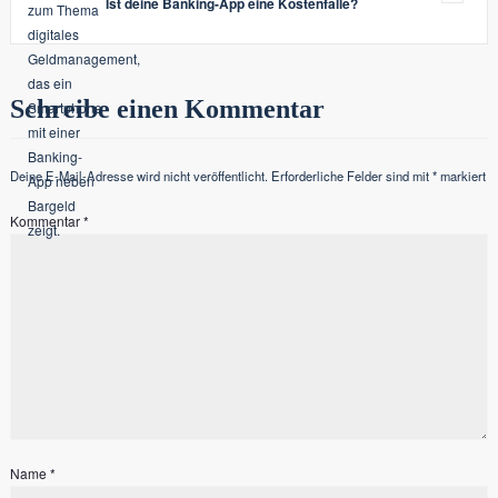
Ist deine Banking-App eine Kostenfalle?
Wachsen
von
Gras
Schreibe einen Kommentar
zuzusehen
Deine E-Mail-Adresse wird nicht veröffentlicht.
Erforderliche Felder sind mit
*
markiert
Kommentar
*
Name
*