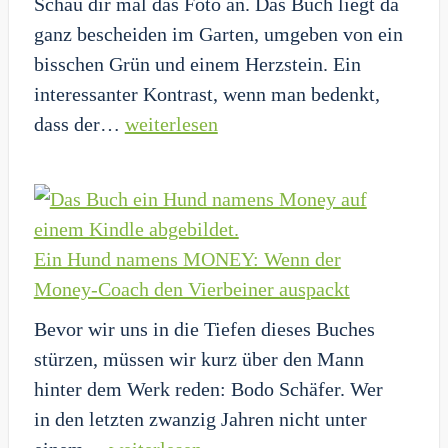
Schau dir mal das Foto an. Das Buch liegt da
ganz bescheiden im Garten, umgeben von ein
bisschen Grün und einem Herzstein. Ein
interessanter Kontrast, wenn man bedenkt,
Kool
dass der…
weiterlesen
Savas:
Die
24
Gesetze
Ein Hund namens MONEY: Wenn der
–
Money-Coach den Vierbeiner auspackt
Wenn
Bevor wir uns in die Tiefen dieses Buches
der
stürzen, müssen wir kurz über den Mann
King
hinter dem Werk reden: Bodo Schäfer. Wer
of
in den letzten zwanzig Jahren nicht unter
Rap
Ein