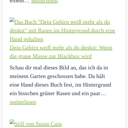
einem…
weiterlesen
zum
Hund
Mentor
namens
wird
MONEY:
Wenn
der
Dein Gehirn weiß mehr als du denkst: Wenn
Money-
die graue Masse zur Blackbox wird
Coach
Schau dir mal dieses Bild an, das ich da in
den
meinem Garten geschossen habe. Da hält
Vierbeiner
eine Hand dieses Buch fest, im Hintergrund
auspackt
Dein
ein bisschen grüner Rasen und ein paar…
Gehirn
weiterlesen
weiß
mehr
als