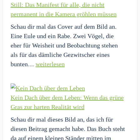
Still: Das Manifest für alle, die nicht
du
permanent in die Kamera gröhlen müssen
denkst:
Schau dir mal das Cover auf dem Bild an.
Wenn
Eine Eule und ein Rabe. Zwei Vögel, die
die
eher für Weisheit und Beobachtung stehen
graue
als für das dämliche Gezwitscher eines
Masse
Still:
bunten…
weiterlesen
zur
Das
Blackbo
Manifest
wird
für
Kein Dach über dem Leben: Wenn das grüne
alle,
Gras zur harten Realität wird
die
Schau dir mal dieses Bild an, das ich für
nicht
diesen Beitrag gemacht habe. Das Buch steht
permanent
da auf einem kleinen Ständer mitten im
in