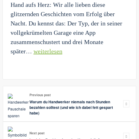
Hand aufs Herz: Wir alle lieben diese
schwingt
glitzernden Geschichten vom Erfolg über
und
Nacht. Du kennst das: Der Typ, der in seiner
dein
vollgekrümelten Garage eine App
Leben
zusammenschustert und drei Monate
fegt
Die
später…
weiterlesen
Gewinner-
Formel:
Wenn
Erfolg
Previous post
so
Warum du Handwerker niemals nach Stunden
aufregend
bezahlen solltest (und wie ich dabei fett gespart
habe)
ist
wie
Next post
beim