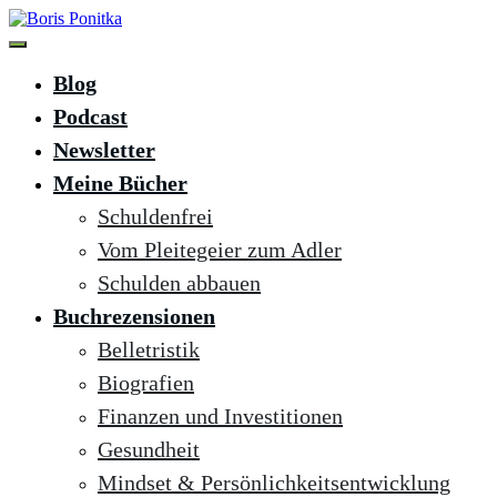
Zum
Inhalt
springen
Boris Ponitka
Experte für Finanzen, Mindset & persönliches Wachstum
Blog
Podcast
Newsletter
Meine Bücher
Schuldenfrei
Vom Pleitegeier zum Adler
Schulden abbauen
Buchrezensionen
Belletristik
Biografien
Finanzen und Investitionen
Gesundheit
Mindset & Persönlichkeitsentwicklung