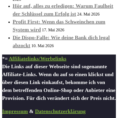
Hör auf, alles zu erledigen: Warum Faulheit
der Schlüssel zum Erfolg ist
24. Mai 2026
Profit First: Wenn das Schweinchen zum
System wird
17. Mai 2026
Die Dispo-Falle: Wie deine Bank dich legal
abzockt
10. Mai 2026
*=
Affiliatelinks/Werbelinks
Die Links auf dieser Webseite sind sogenannte
Affiliate-Links. Wenn du auf so einen klickst und
über diesen Link einkaufst, bekomme ich von
dem betreffenden Online-Shop oder Anbieter eine
Provision. Für dich verändert sich der Preis nicht.
Impressum
&
Datenschutzerklärung