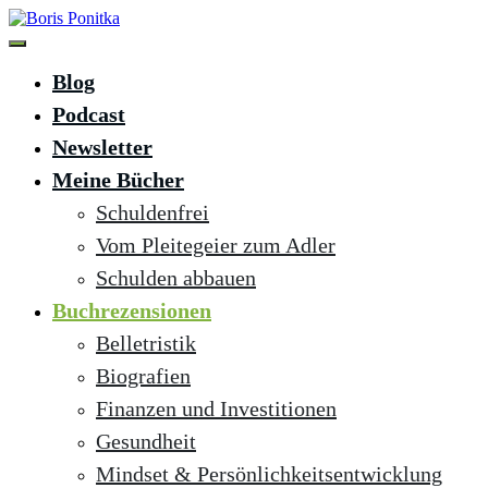
Zum
Inhalt
springen
Boris Ponitka
Experte für Finanzen, Mindset & persönliches Wachstum
Blog
Podcast
Newsletter
Meine Bücher
Schuldenfrei
Vom Pleitegeier zum Adler
Schulden abbauen
Buchrezensionen
Belletristik
Biografien
Finanzen und Investitionen
Gesundheit
Mindset & Persönlichkeitsentwicklung