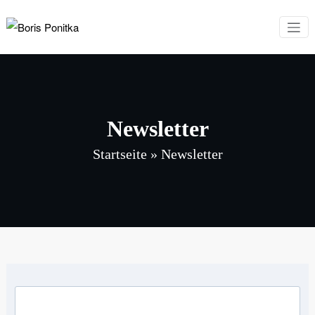
Zum
Inhalt
Boris Ponitka
Experte für Finanzen,
springen
Mindset & persönliches
Wachstum
Newsletter
Startseite
»
Newsletter