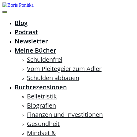
Zum
Inhalt
springen
Boris Ponitka
Experte für Finanzen, Mindset & persönliches
Blog
Wachstum
Podcast
Newsletter
Meine Bücher
Schuldenfrei
Vom Pleitegeier zum Adler
Schulden abbauen
Buchrezensionen
Belletristik
Biografien
Finanzen und Investitionen
Gesundheit
Mindset &