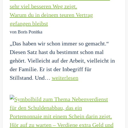
Ende!
Konzentrier
Warum du in deinem teuren Vertrag
dich
gefangen bleibst
auf
von Boris Ponitka
diese
„Das haben wir schon immer so gemacht.“
4
Diesen Satz hast du bestimmt schon mal
Kostenblöcke
gehört. Vielleicht auf der Arbeit, vielleicht in
der Familie. Er ist der Inbegriff für
Warum
Stillstand. Und…
weiterlesen
du
in
deinem
teuren
Vertrag
Hör auf zu warten – Verdiene extra Geld und