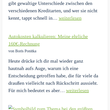
gibt gewaltige Unterschiede zwischen den
verschiedenen Kreditarten, und wer sie nicht
Die
kennt, tappt schnell in…
weiterlesen
Dispo-
Falle:
Autokosten kalkulieren: Meine ehrliche
Wie
160€-Rechnung
deine
von Boris Ponitka
Bank
Heute drücke ich dir mal wieder ganz
dich
hautnah aufs Auge, warum ich eine
legal
Entscheidung getroffen habe, die für viele da
abzockt
draußen vielleicht nach Rückschritt aussieht.
Autokosten
Für mich bedeutet es aber…
weiterlesen
kalkulieren:
Meine