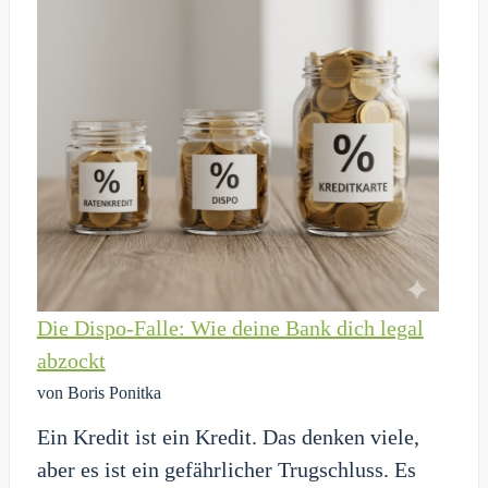
Faulheit
der
Schlüssel
zum
Erfolg
ist
Die Dispo-Falle: Wie deine Bank dich legal
abzockt
von Boris Ponitka
Ein Kredit ist ein Kredit. Das denken viele,
aber es ist ein gefährlicher Trugschluss. Es