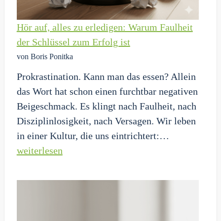
Hör auf, alles zu erledigen: Warum Faulheit
der Schlüssel zum Erfolg ist
von Boris Ponitka
Prokrastination. Kann man das essen? Allein
das Wort hat schon einen furchtbar negativen
Beigeschmack. Es klingt nach Faulheit, nach
Disziplinlosigkeit, nach Versagen. Wir leben
Hör
in einer Kultur, die uns eintrichtert:…
auf,
weiterlesen
alles
zu
erledigen:
Warum