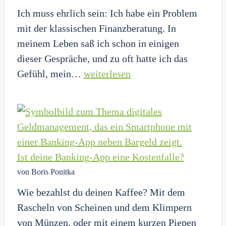
Ich muss ehrlich sein: Ich habe ein Problem
schlag
mit der klassischen Finanzberatung. In
deine
meinem Leben saß ich schon in einigen
Schulden
dieser Gespräche, und zu oft hatte ich das
K.O.
Bankberater
Gefühl, mein…
weiterlesen
gefeuert:
Ich
lasse
jetzt
eine
Ist deine Banking-App eine Kostenfalle?
KI
von Boris Ponitka
meine
Wie bezahlst du deinen Kaffee? Mit dem
Finanzen
Rascheln von Scheinen und dem Klimpern
planen!
von Münzen, oder mit einem kurzen Piepen