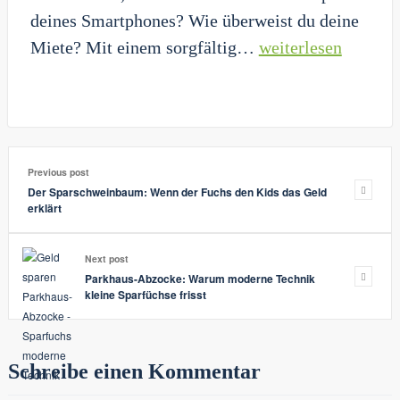
deines Smartphones? Wie überweist du deine
Ist
Miete? Mit einem sorgfältig…
weiterlesen
deine
Banking-
App
eine
Previous post
Kostenfalle?
Der Sparschweinbaum: Wenn der Fuchs den Kids das Geld
erklärt
Next post
Parkhaus-Abzocke: Warum moderne Technik
kleine Sparfüchse frisst
Schreibe einen Kommentar