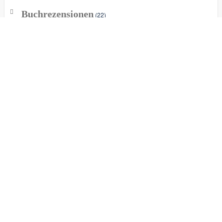
Buchrezensionen
(22)
Biografien
(4)
Finanzen und Investitionen
(7)
Gesundheit
(1)
Mindset &
Persönlichkeitsentwicklung
(17)
Unternehmertum & Karriere
(8)
Schuldenkobold
(24)
Neu auf dem Blog