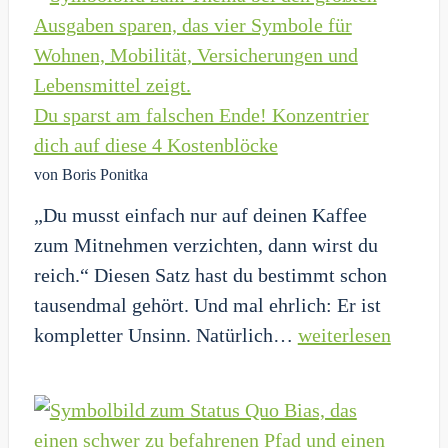
ehrliche
160€-
Rechnung
Du sparst am falschen Ende! Konzentrier
dich auf diese 4 Kostenblöcke
von Boris Ponitka
„Du musst einfach nur auf deinen Kaffee
zum Mitnehmen verzichten, dann wirst du
reich.“ Diesen Satz hast du bestimmt schon
tausendmal gehört. Und mal ehrlich: Er ist
Du
kompletter Unsinn. Natürlich…
weiterlesen
sparst
am
falschen