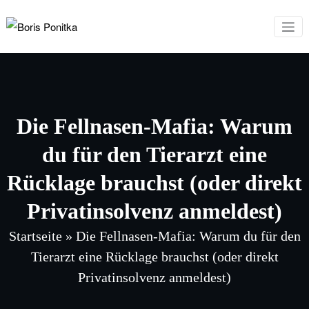
Zum
Inhalt
Boris Ponitka
Experte für Finanzen,
springen
Mindset & persönliches
Wachstum
Die Fellnasen-Mafia: Warum
du für den Tierarzt eine
Rücklage brauchst (oder direkt
Privatinsolvenz anmeldest)
Startseite
»
Die Fellnasen-Mafia: Warum du für den
Tierarzt eine Rücklage brauchst (oder direkt
Privatinsolvenz anmeldest)