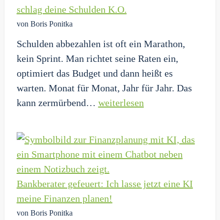
gefangen
schlag deine Schulden K.O.
bleibst
von Boris Ponitka
Schulden abbezahlen ist oft ein Marathon,
kein Sprint. Man richtet seine Raten ein,
optimiert das Budget und dann heißt es
warten. Monat für Monat, Jahr für Jahr. Das
Hör
kann zermürbend…
weiterlesen
auf
zu
warten
–
Verdiene
Bankberater gefeuert: Ich lasse jetzt eine KI
extra
meine Finanzen planen!
Geld
von Boris Ponitka
und