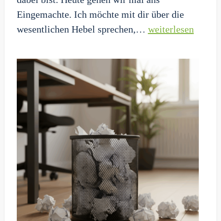
Eingemachte. Ich möchte mit dir über die
Sparen
wesentlichen Hebel sprechen,…
weiterlesen
ohne
Zahnpasta-
Akrobatik:
Die
4
echten
Hebel
für
dein
Konto