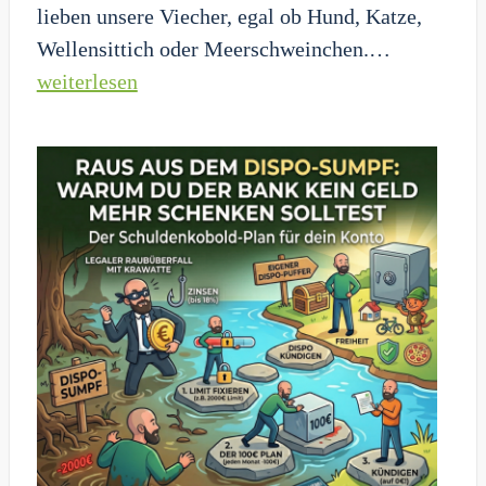
lieben unsere Viecher, egal ob Hund, Katze,
Die
Wellensittich oder Meerschweinchen.…
Fellnasen
weiterlesen
Mafia:
Warum
du
für
den
Tierarzt
eine
Rücklage
brauchst
(oder
direkt
Privatins