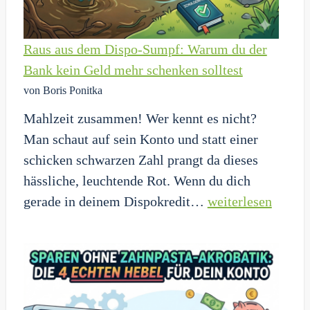
anmeldest
Raus aus dem Dispo-Sumpf: Warum du der
Bank kein Geld mehr schenken solltest
von Boris Ponitka
Mahlzeit zusammen! Wer kennt es nicht?
Man schaut auf sein Konto und statt einer
schicken schwarzen Zahl prangt da dieses
hässliche, leuchtende Rot. Wenn du dich
Raus
gerade in deinem Dispokredit…
weiterlesen
aus
dem
Dispo-
Sumpf:
Warum