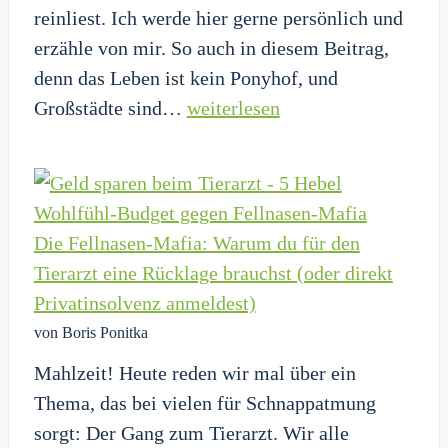
reinliest. Ich werde hier gerne persönlich und
erzähle von mir. So auch in diesem Beitrag,
denn das Leben ist kein Ponyhof, und
Parkhaus-
Großstädte sind…
weiterlesen
Abzocke:
Warum
moderne
Technik
Die Fellnasen-Mafia: Warum du für den
kleine
Tierarzt eine Rücklage brauchst (oder direkt
Sparfüchse
Privatinsolvenz anmeldest)
frisst
von Boris Ponitka
Mahlzeit! Heute reden wir mal über ein
Thema, das bei vielen für Schnappatmung
sorgt: Der Gang zum Tierarzt. Wir alle