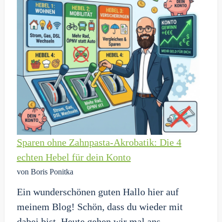
du
der
Bank
kein
Geld
mehr
schenken
solltest
Sparen ohne Zahnpasta-Akrobatik: Die 4
echten Hebel für dein Konto
von Boris Ponitka
Ein wunderschönen guten Hallo hier auf
meinem Blog! Schön, dass du wieder mit
dabei bist. Heute gehen wir mal ans