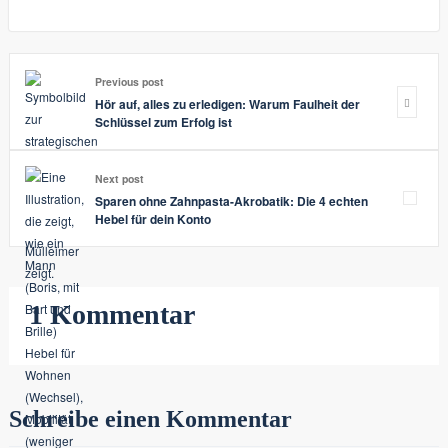
über
wird
dem
Leben:
Previous post
Wenn
Hör auf, alles zu erledigen: Warum Faulheit der
das
Schlüssel zum Erfolg ist
grüne
Gras
Next post
Sparen ohne Zahnpasta-Akrobatik: Die 4 echten
zur
Hebel für dein Konto
harten
Realität
wird
1 Kommentar
Schreibe einen Kommentar