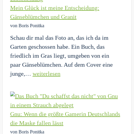
Mein Glück ist meine Entscheidung:
Gänseblümchen und Granit
von Boris Ponitka
Schau dir mal das Foto an, das ich da im
Garten geschossen habe. Ein Buch, das
friedlich im Gras liegt, umgeben von ein
paar Gänseblümchen. Auf dem Cover eine
Mein
junge,…
weiterlesen
Glück
ist
meine
Entscheidung:
Gnu: Wenn die größte Gamerin Deutschlands
Gänseblümchen
die Maske fallen lässt
und
von Boris Ponitka