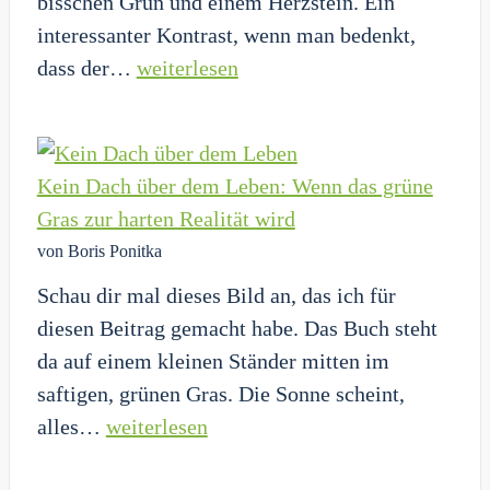
bisschen Grün und einem Herzstein. Ein
interessanter Kontrast, wenn man bedenkt,
Kool
dass der…
weiterlesen
Savas:
Die
24
Kein Dach über dem Leben: Wenn das grüne
Gesetze
Gras zur harten Realität wird
–
von Boris Ponitka
Wenn
Schau dir mal dieses Bild an, das ich für
der
diesen Beitrag gemacht habe. Das Buch steht
King
da auf einem kleinen Ständer mitten im
of
saftigen, grünen Gras. Die Sonne scheint,
Rap
Kein
alles…
weiterlesen
zum
Dach
Mentor