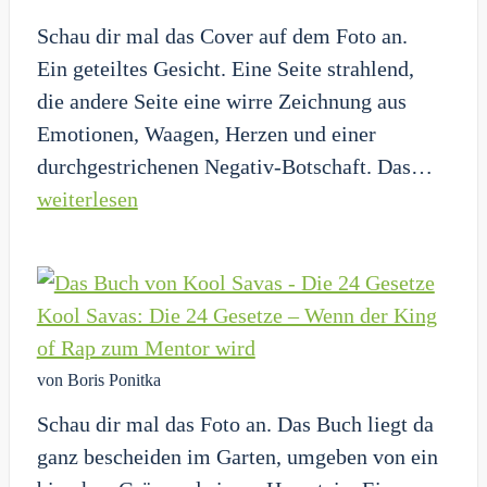
Granit
Schau dir mal das Cover auf dem Foto an.
Ein geteiltes Gesicht. Eine Seite strahlend,
die andere Seite eine wirre Zeichnung aus
Emotionen, Waagen, Herzen und einer
Gnu:
durchgestrichenen Negativ-Botschaft. Das…
Wenn
weiterlesen
die
größt
Game
Kool Savas: Die 24 Gesetze – Wenn der King
Deuts
of Rap zum Mentor wird
die
von Boris Ponitka
Mask
Schau dir mal das Foto an. Das Buch liegt da
falle
ganz bescheiden im Garten, umgeben von ein
lässt