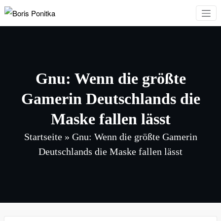
Zum
Inhalt
Boris Ponitka
Experte für Finanzen,
springen
Mindset & persönliches
Wachstum
Gnu: Wenn die größte
Gamerin Deutschlands die
Maske fallen lässt
Startseite
»
Gnu: Wenn die größte Gamerin
Deutschlands die Maske fallen lässt