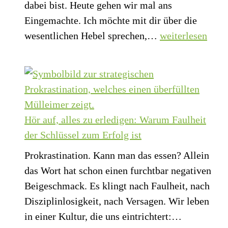
dabei bist. Heute gehen wir mal ans
Eingemachte. Ich möchte mit dir über die
Sparen
wesentlichen Hebel sprechen,…
weiterlesen
ohne
Zahnpasta-
Akrobatik:
Die
4
Hör auf, alles zu erledigen: Warum Faulheit
echten
der Schlüssel zum Erfolg ist
Hebel
Prokrastination. Kann man das essen? Allein
für
das Wort hat schon einen furchtbar negativen
dein
Beigeschmack. Es klingt nach Faulheit, nach
Konto
Disziplinlosigkeit, nach Versagen. Wir leben
Hör
in einer Kultur, die uns eintrichtert:…