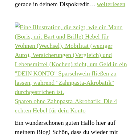
Raus
gerade in deinem Dispokredit…
weiterlesen
direkt
aus
Privatin
dem
anmelde
Dispo-
Sumpf:
Warum
du
der
Bank
kein
Geld
Sparen ohne Zahnpasta-Akrobatik: Die 4
mehr
echten Hebel für dein Konto
schenken
Ein wunderschönen guten Hallo hier auf
solltest
meinem Blog! Schön, dass du wieder mit