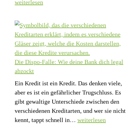
auf,
weiterlesen
alles
zu
erledigen:
Warum
Faulheit
der
Die Dispo-Falle: Wie deine Bank dich legal
Schlüssel
abzockt
zum
Ein Kredit ist ein Kredit. Das denken viele,
Erfolg
aber es ist ein gefährlicher Trugschluss. Es
ist
gibt gewaltige Unterschiede zwischen den
verschiedenen Kreditarten, und wer sie nicht
Die
kennt, tappt schnell in…
weiterlesen
Dispo-