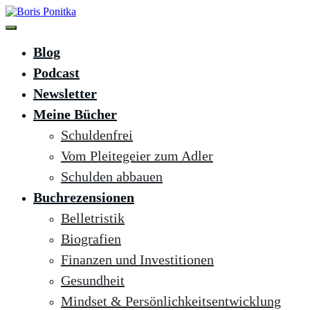
Zum
Inhalt
springen
Boris Ponitka
Experte für Finanzen, Mindset & persönliches Wachstum
Blog
Podcast
Newsletter
Meine Bücher
Schuldenfrei
Vom Pleitegeier zum Adler
Schulden abbauen
Buchrezensionen
Belletristik
Biografien
Finanzen und Investitionen
Gesundheit
Mindset & Persönlichkeitsentwicklung