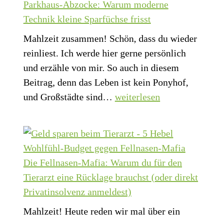
Parkhaus-Abzocke: Warum moderne
Technik kleine Sparfüchse frisst
Mahlzeit zusammen! Schön, dass du wieder
reinliest. Ich werde hier gerne persönlich
und erzähle von mir. So auch in diesem
Beitrag, denn das Leben ist kein Ponyhof,
Parkhaus-
und Großstädte sind…
weiterlesen
Abzocke:
Warum
moderne
Technik
Die Fellnasen-Mafia: Warum du für den
kleine
Tierarzt eine Rücklage brauchst (oder direkt
Sparfüchse
Privatinsolvenz anmeldest)
frisst
Mahlzeit! Heute reden wir mal über ein