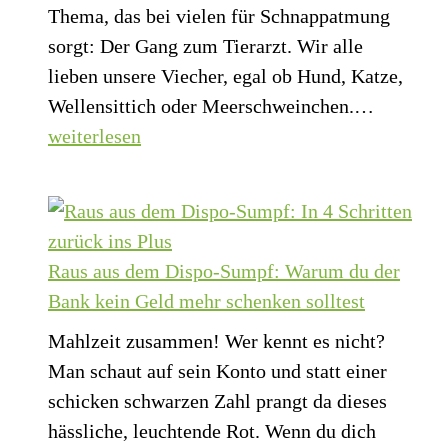
Thema, das bei vielen für Schnappatmung
sorgt: Der Gang zum Tierarzt. Wir alle
lieben unsere Viecher, egal ob Hund, Katze,
Die
Wellensittich oder Meerschweinchen.…
Fellnase
weiterlesen
Mafia:
Warum
du
für
Raus aus dem Dispo-Sumpf: Warum du der
den
Bank kein Geld mehr schenken solltest
Tierarzt
Mahlzeit zusammen! Wer kennt es nicht?
eine
Man schaut auf sein Konto und statt einer
Rücklag
schicken schwarzen Zahl prangt da dieses
brauchst
hässliche, leuchtende Rot. Wenn du dich
(oder