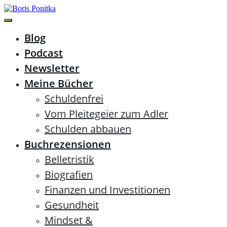
Zum
Inhalt
springen
Boris Ponitka
Experte für Finanzen, Mindset & persönliches
Blog
Wachstum
Podcast
Newsletter
Meine Bücher
Schuldenfrei
Vom Pleitegeier zum Adler
Schulden abbauen
Buchrezensionen
Belletristik
Biografien
Finanzen und Investitionen
Gesundheit
Mindset &