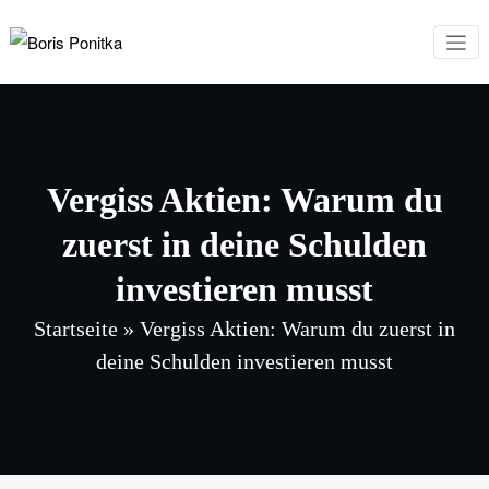
Zum
Inhalt
Boris Ponitka
Experte für Finanzen,
springen
Mindset & persönliches
Wachstum
Vergiss Aktien: Warum du
zuerst in deine Schulden
investieren musst
Startseite
»
Vergiss Aktien: Warum du zuerst in
deine Schulden investieren musst