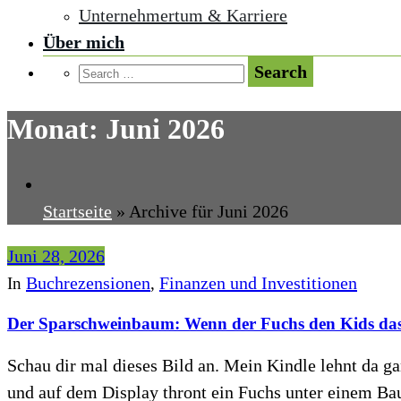
Unternehmertum & Karriere
Über mich
Monat:
Juni 2026
Startseite
»
Archive für Juni 2026
Juni 28, 2026
Buchrezensionen
Finanzen und Investitionen
In
,
Der Sparschweinbaum: Wenn der Fuchs den Kids das
Schau dir mal dieses Bild an. Mein Kindle lehnt da ga
und auf dem Display thront ein Fuchs unter einem Ba