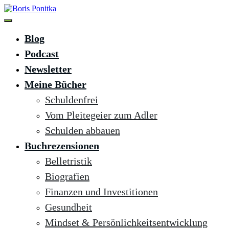
Zum
Inhalt
springen
Boris Ponitka
Experte für Finanzen, Mindset & persönliches Wachstum
Blog
Podcast
Newsletter
Meine Bücher
Schuldenfrei
Vom Pleitegeier zum Adler
Schulden abbauen
Buchrezensionen
Belletristik
Biografien
Finanzen und Investitionen
Gesundheit
Mindset & Persönlichkeitsentwicklung